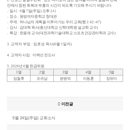
안에서 참된 회복과 부흥의 시간이 되도록 기도해 주시기 바랍니다
.
․
일시
: 6
월
7
일
(
주일
)
오후
2
시
․
장소
:
동방여자중학교 창대관
․
주제
:
하나님의 계획을 이루어가는 우리 교회
(
행
2:42~47)
․
강사
:
김대혁 목사
(
총신대학교 신학대학원 설교학 교수
)
․
특강
:
한용재 교수
(
대전과학기술대학교 스포츠건강관리학과 교수
)
3.
교역자 부임
:
임호성 목사
(6
월
1
일자
)
4.
교역자 사임
:
이백선 전도사
5. 2026
년
6
월 헌금위원
1
열
2
열
3
열
4
열
5
열
임철후
조귀남
윤병덕
이동훈
장유미
이전글
5월 24일(주일) 교회소식