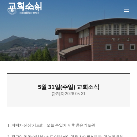
교회소식
메뉴
혜천교회
열기
5월 31일(주일) 교회소식
관리자
2026.05.31
1.
피택자 산상 기도회
:
오늘 주일예배 후 홍은기도원
2.
전교인 일일수련회
:
성도 여러분의 많은 참여를 바라며 말씀과 은혜