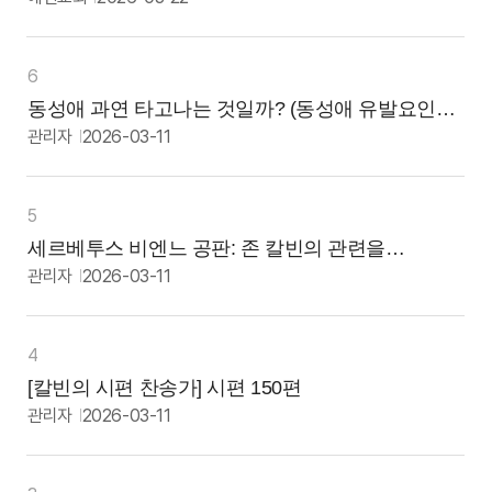
제목,
작성자,
작성일,
조회수,
6
첨부파일
동성애 과연 타고나는 것일까? (동성애 유발요인에
유무
대한 과학적 탐구) 길원평외 5인
관리자
2026-03-11
내용을
제공하며,
제목
클릭
5
시
해당
세르베투스 비엔느 공판: 존 칼빈의 관련을
게시물의
중심으로 (라은성 교수)
관리자
2026-03-11
본문
페이지로
이동합니다.
4
[칼빈의 시편 찬송가] 시편 150편
관리자
2026-03-11