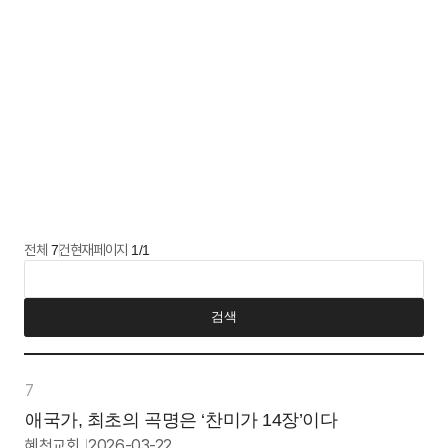
신앙자료실
메뉴
혜천교회
열기
게시판
전체
건
현재페이지
7
1/1
요약설명
검색
일반
게시판
7
테이블입니다.
애국가, 최초의 곡명은 ‘찬미가 14장’이다
번호,
카테고리,
혜천교회
2026-03-22