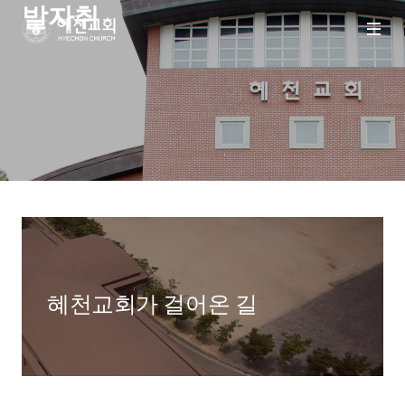
발자취
메뉴
혜천교회
열기
혜천교회가 걸어온 길