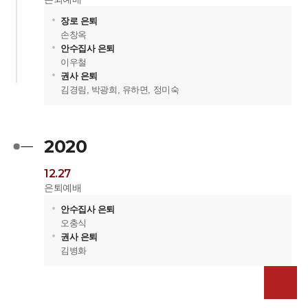
장로 은퇴
손창옥
안수집사 은퇴
이우철
권사 은퇴
김경림, 박광희, 유하면, 정미숙
2020
12.27
은퇴예배
안수집사 은퇴
오충식
권사 은퇴
김병화
위로