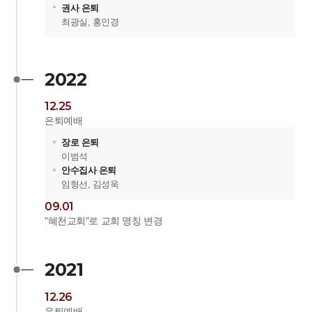
권사 은퇴
최광실, 홍인경
2022
12.25
은퇴예배
장로 은퇴
이범석
안수집사 은퇴
임형선, 김성욱
09.01
"혜천교회"로 교회 명칭 변경
2021
12.26
은퇴예배