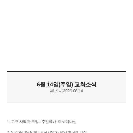
교회소식
메뉴
혜천교회
열기
6월 14일(주일) 교회소식
관리자
2026.06.14
1.
교구 사역자 모임
:
주일예배 후 세미나실
2.
임직준비위원회
:
교구사역자 모임 후 세미나실