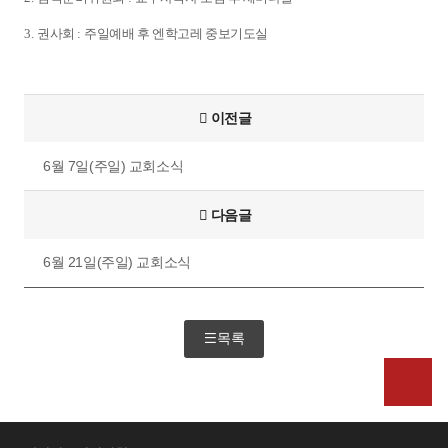
3.
권사회
:
주일예배 후 엔학고레 중보기도실
이전글
6월 7일(주일) 교회소식
다음글
6월 21일(주일) 교회소식
목록
위로