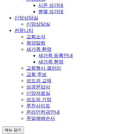
시온 성가대
벧엘 성가대
신앙상담실
신앙상담실
커뮤니티
교회소식
목양칼럼
새가족 환영
새가족 등록안내
새가족 환영
교회행사 갤러리
교회 주보
성도의 교제
성경문답서
신앙자료실
성도의 기업
추천사이트
온라인헌금안내
주일예배순서
메뉴 닫기