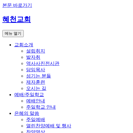
본문 바로가기
혜천교회
메뉴 열기
교회소개
설립취지
발자취
역사사진전시관
담임목사
섬기는 분들
제자훈련
오시는 길
예배/주일학교
예배안내
주일학교 안내
은혜의 말씀
주일예배
열린찬양예배 및 행사
찬양영상