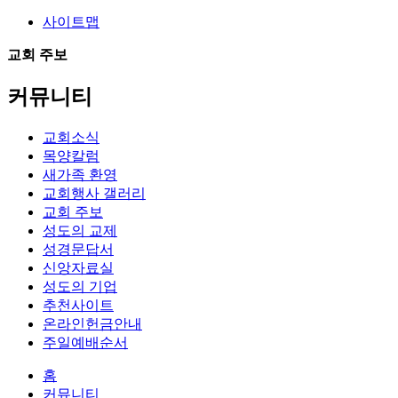
사이트맵
교회 주보
커뮤니티
교회소식
목양칼럼
새가족 환영
교회행사 갤러리
교회 주보
성도의 교제
성경문답서
신앙자료실
성도의 기업
추천사이트
온라인헌금안내
주일예배순서
홈
커뮤니티