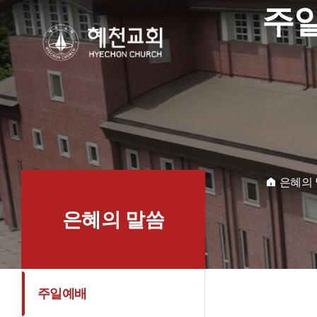
주
혜천교회
은혜의
홈
은혜의 말씀
주일예배