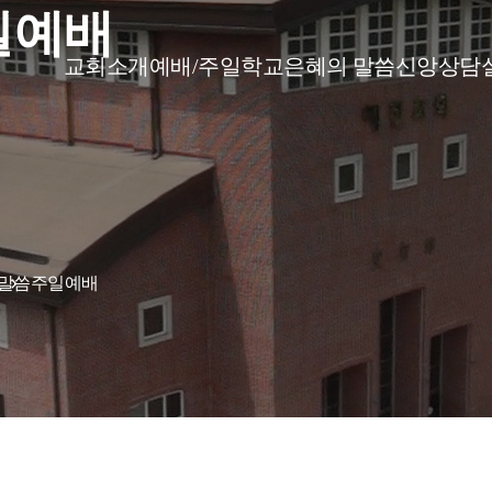
일예배
교회소개
예배/주일학교
은혜의 말씀
신앙상담
 말씀
주일예배