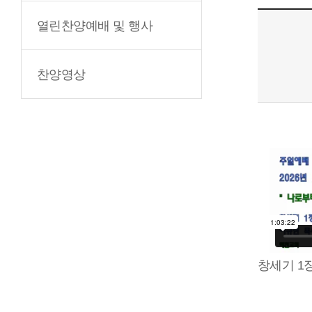
열린찬양예배 및 행사
찬양영상
창세기 1장