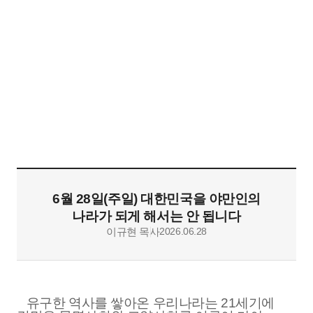
목양칼럼
메뉴
혜천교회
열기
6월 28일(주일) 대한민국을 야만인의
나라가 되게 해서는 안 됩니다
이규현 목사
2026.06.28
유구한 역사를 쌓아온 우리나라는
21
세기에