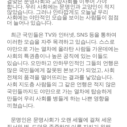
걸맞은 문명사회와 교양사회를 이루어 가야
합니다
.
우리 사회에는 문명인과 교양인이 적지
않았습니다
.
그러나 안타깝게도 오늘날 우리
사회에는 야만적인 모습을 보이는 사람들이 점점
더 늘어나
있습니다
.
최근 국민들은
TV
와 인터넷
, SNS
등을 통하여
이러한 모습을 자주 목격하고 있습니다
.
스스로
야만으로 가는 열차에 올라탄 사람들 가운데에는
사회의 특권층이나 높은 공직에 있는 이들도
있습니다
.
오만하고 안하무인적인 그들의 언행은
많은 국민들에게 잘못된 본보기가 되었고
,
사회
전체의 품격을 떨어뜨리는 결과를 낳았습니다
.
사회 지도층 사람들의 그 같은 언행은 적지 않은
국민들까지도 야만으로 가는 열차에 탑승하게
만들어 우리 사회를 병들게 하는 나쁜 영향을
끼쳤습니다
.
문명인은 문명사회가 오랜 세월에 걸쳐 세운
질서와 법
,
도덕을 존중하며 이를 지키기 위해